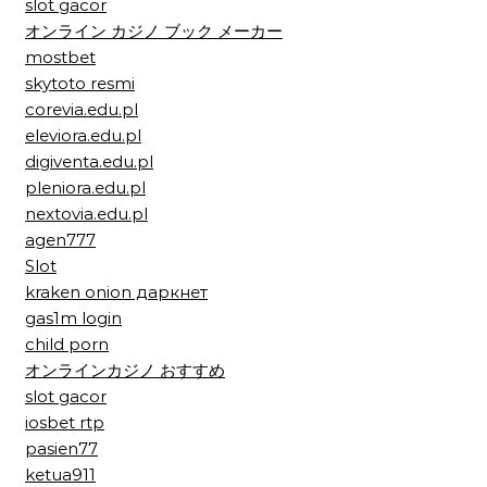
slot gacor
オンライン カジノ ブック メーカー
mostbet
skytoto resmi
corevia.edu.pl
eleviora.edu.pl
digiventa.edu.pl
pleniora.edu.pl
nextovia.edu.pl
agen777
Slot
kraken onion даркнет
gas1m login
child porn
オンラインカジノ おすすめ
slot gacor
iosbet rtp
pasien77
ketua911