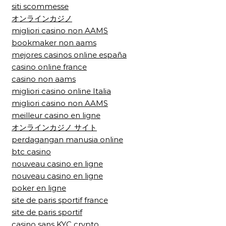
siti scommesse
オンラインカジノ
migliori casino non AAMS
bookmaker non aams
mejores casinos online españa
casino online france
casino non aams
migliori casino online Italia
migliori casino non AAMS
meilleur casino en ligne
オンラインカジノ サイト
perdagangan manusia online
btc casino
nouveau casino en ligne
nouveau casino en ligne
poker en ligne
site de paris sportif france
site de paris sportif
casino sans KYC crypto