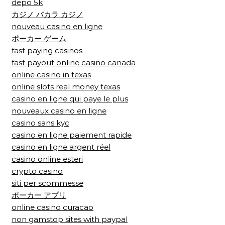
depo 5k
カジノ バカラ カジノ
nouveau casino en ligne
ポーカー ゲーム
fast paying casinos
fast payout online casino canada
online casino in texas
online slots real money texas
casino en ligne qui paye le plus
nouveaux casino en ligne
casino sans kyc
casino en ligne paiement rapide
casino en ligne argent réel
casino online esteri
crypto casino
siti per scommesse
ポーカー アプリ
online casino curacao
non gamstop sites with paypal