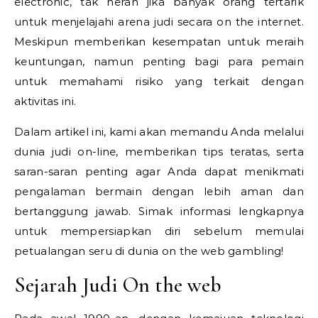
electronic, tak heran jika banyak orang tertarik
untuk menjelajahi arena judi secara on the internet.
Meskipun memberikan kesempatan untuk meraih
keuntungan, namun penting bagi para pemain
untuk memahami risiko yang terkait dengan
aktivitas ini.
Dalam artikel ini, kami akan memandu Anda melalui
dunia judi on-line, memberikan tips teratas, serta
saran-saran penting agar Anda dapat menikmati
pengalaman bermain dengan lebih aman dan
bertanggung jawab. Simak informasi lengkapnya
untuk mempersiapkan diri sebelum memulai
petualangan seru di dunia on the web gambling!
Sejarah Judi On the web