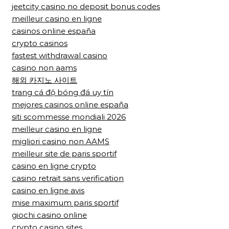
jeetcity casino no deposit bonus codes
meilleur casino en ligne
casinos online españa
crypto casinos
fastest withdrawal casino
casino non aams
해외 카지노 사이트
trang cá độ bóng đá uy tín
mejores casinos online españa
siti scommesse mondiali 2026
meilleur casino en ligne
migliori casino non AAMS
meilleur site de paris sportif
casino en ligne crypto
casino retrait sans verification
casino en ligne avis
mise maximum paris sportif
giochi casino online
crypto casino sites