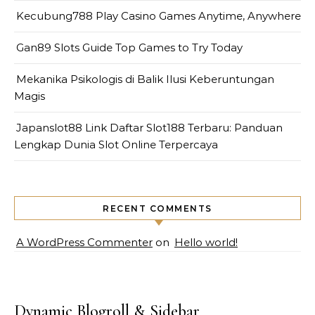
Kecubung788 Play Casino Games Anytime, Anywhere
Gan89 Slots Guide Top Games to Try Today
Mekanika Psikologis di Balik Ilusi Keberuntungan
Magis
Japanslot88 Link Daftar Slot188 Terbaru: Panduan
Lengkap Dunia Slot Online Terpercaya
RECENT COMMENTS
A WordPress Commenter
on
Hello world!
Dynamic Blogroll & Sidebar