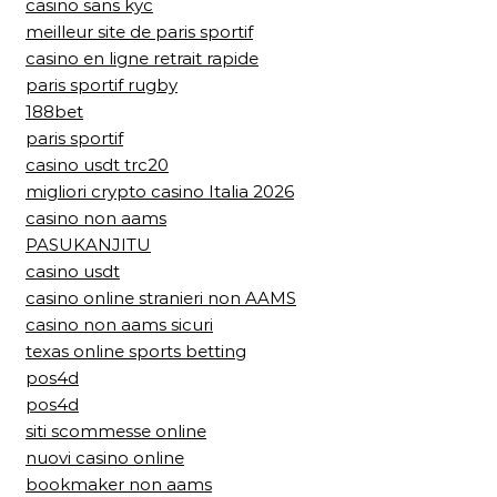
casino sans kyc
meilleur site de paris sportif
casino en ligne retrait rapide
paris sportif rugby
188bet
paris sportif
casino usdt trc20
migliori crypto casino Italia 2026
casino non aams
PASUKANJITU
casino usdt
casino online stranieri non AAMS
casino non aams sicuri
texas online sports betting
pos4d
pos4d
siti scommesse online
nuovi casino online
bookmaker non aams