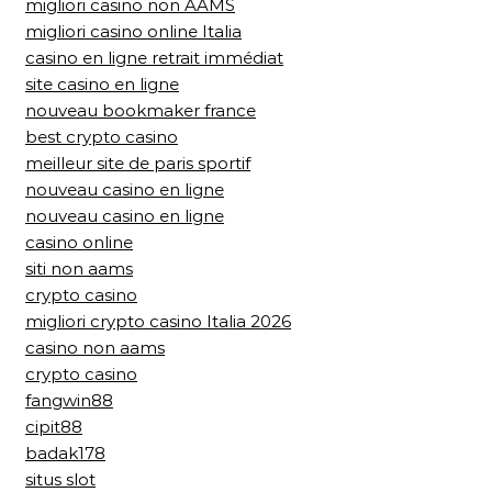
migliori casino non AAMS
migliori casino online Italia
casino en ligne retrait immédiat
site casino en ligne
nouveau bookmaker france
best crypto casino
meilleur site de paris sportif
nouveau casino en ligne
nouveau casino en ligne
casino online
siti non aams
crypto casino
migliori crypto casino Italia 2026
casino non aams
crypto casino
fangwin88
cipit88
badak178
situs slot