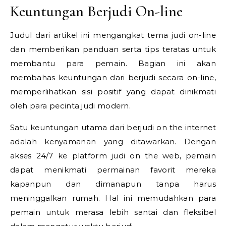
Keuntungan Berjudi On-line
Judul dari artikel ini mengangkat tema judi on-line
dan memberikan panduan serta tips teratas untuk
membantu para pemain. Bagian ini akan
membahas keuntungan dari berjudi secara on-line,
memperlihatkan sisi positif yang dapat dinikmati
oleh para pecinta judi modern.
Satu keuntungan utama dari berjudi on the internet
adalah kenyamanan yang ditawarkan. Dengan
akses 24/7 ke platform judi on the web, pemain
dapat menikmati permainan favorit mereka
kapanpun dan dimanapun tanpa harus
meninggalkan rumah. Hal ini memudahkan para
pemain untuk merasa lebih santai dan fleksibel