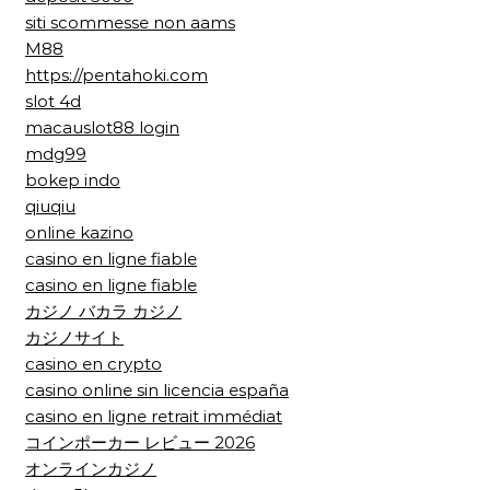
siti scommesse non aams
M88
https://pentahoki.com
slot 4d
macauslot88 login
mdg99
bokep indo
qiuqiu
online kazino
casino en ligne fiable
casino en ligne fiable
カジノ バカラ カジノ
カジノサイト
casino en crypto
casino online sin licencia españa
casino en ligne retrait immédiat
コインポーカー レビュー 2026
オンラインカジノ