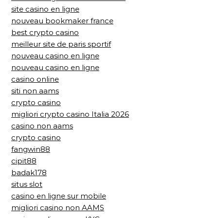
site casino en ligne
nouveau bookmaker france
best crypto casino
meilleur site de paris sportif
nouveau casino en ligne
nouveau casino en ligne
casino online
siti non aams
crypto casino
migliori crypto casino Italia 2026
casino non aams
crypto casino
fangwin88
cipit88
badak178
situs slot
casino en ligne sur mobile
migliori casino non AAMS