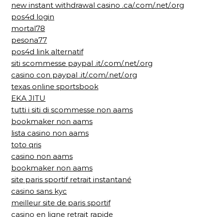
new instant withdrawal casino .ca/.com/.net/.org
pos4d login
mortal78
pesona77
pos4d link alternatif
siti scommesse paypal .it/.com/.net/.org
casino con paypal .it/.com/.net/.org
texas online sportsbook
EKA JITU
tutti i siti di scommesse non aams
bookmaker non aams
lista casino non aams
toto qris
casino non aams
bookmaker non aams
site paris sportif retrait instantané
casino sans kyc
meilleur site de paris sportif
casino en ligne retrait rapide