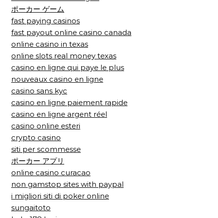
ポーカー ゲーム
fast paying casinos
fast payout online casino canada
online casino in texas
online slots real money texas
casino en ligne qui paye le plus
nouveaux casino en ligne
casino sans kyc
casino en ligne paiement rapide
casino en ligne argent réel
casino online esteri
crypto casino
siti per scommesse
ポーカー アプリ
online casino curacao
non gamstop sites with paypal
i migliori siti di poker online
sungaitoto