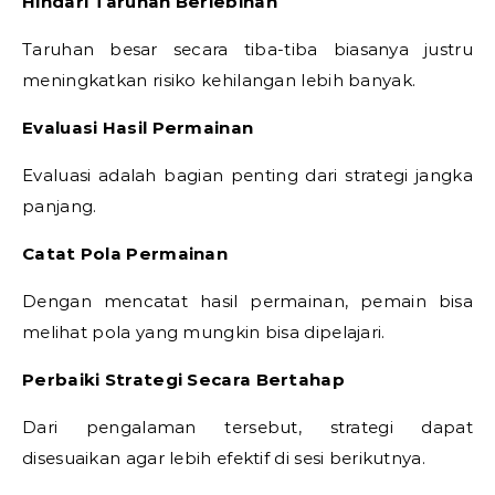
Hindari Taruhan Berlebihan
Taruhan besar secara tiba-tiba biasanya justru
meningkatkan risiko kehilangan lebih banyak.
Evaluasi Hasil Permainan
Evaluasi adalah bagian penting dari strategi jangka
panjang.
Catat Pola Permainan
Dengan mencatat hasil permainan, pemain bisa
melihat pola yang mungkin bisa dipelajari.
Perbaiki Strategi Secara Bertahap
Dari pengalaman tersebut, strategi dapat
disesuaikan agar lebih efektif di sesi berikutnya.