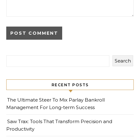
Search
RECENT POSTS
The Ultimate Steer To Mix Parlay Bankroll
Management For Long-term Success
Saw Trax: Tools That Transform Precision and
Productivity