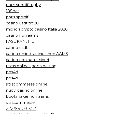
paris sportif rugby
188bet
paris sportif
casino usdt trc20
migliori crypto casino Italia 2026
casino non aams
PASUKANJITU
casino usdt
casino online stranieri non AAMS
casino non aams sicuri
texas online sports betting
pos4d
pos4d
siti scommesse online
nuovi casino online
bookmaker non aams
siti scommesse
オンラインカジノ