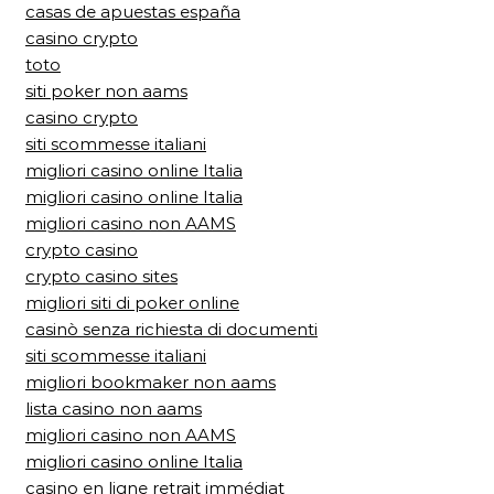
casas de apuestas españa
casino crypto
toto
siti poker non aams
casino crypto
siti scommesse italiani
migliori casino online Italia
migliori casino online Italia
migliori casino non AAMS
crypto casino
crypto casino sites
migliori siti di poker online
casinò senza richiesta di documenti
siti scommesse italiani
migliori bookmaker non aams
lista casino non aams
migliori casino non AAMS
migliori casino online Italia
casino en ligne retrait immédiat