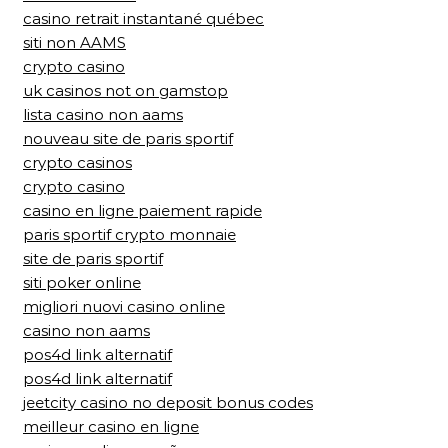
casino retrait instantané québec
siti non AAMS
crypto casino
uk casinos not on gamstop
lista casino non aams
nouveau site de paris sportif
crypto casinos
crypto casino
casino en ligne paiement rapide
paris sportif crypto monnaie
site de paris sportif
siti poker online
migliori nuovi casino online
casino non aams
pos4d link alternatif
pos4d link alternatif
jeetcity casino no deposit bonus codes
meilleur casino en ligne