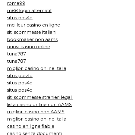
roma99
m88 login alternatif
situs pos4d
meilleur casino en ligne
siti scommesse italiani
bookmaker non aams
nuovi casino online
tuna787
tuna787
migliori casino online Italia
situs pos4d
situs pos4d
situs pos4d
siti scommesse stranieri legali
lista casino online non AAMS
migliori casino non AAMS
migliori casino online Italia
casino en ligne fiable
casino senza documenti