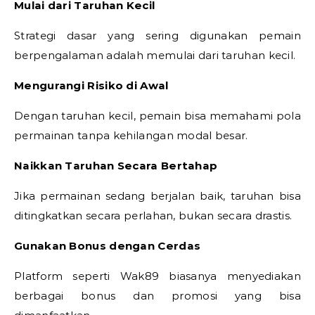
Mulai dari Taruhan Kecil
Strategi dasar yang sering digunakan pemain
berpengalaman adalah memulai dari taruhan kecil.
Mengurangi Risiko di Awal
Dengan taruhan kecil, pemain bisa memahami pola
permainan tanpa kehilangan modal besar.
Naikkan Taruhan Secara Bertahap
Jika permainan sedang berjalan baik, taruhan bisa
ditingkatkan secara perlahan, bukan secara drastis.
Gunakan Bonus dengan Cerdas
Platform seperti Wak89 biasanya menyediakan
berbagai bonus dan promosi yang bisa