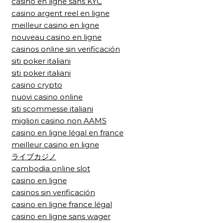
casino en ligne sans KYC
casino argent reel en ligne
meilleur casino en ligne
nouveau casino en ligne
casinos online sin verificación
siti poker italiani
siti poker italiani
casino crypto
nuovi casino online
siti scommesse italiani
migliori casino non AAMS
casino en ligne légal en france
meilleur casino en ligne
ライブカジノ
cambodia online slot
casino en ligne
casinos sin verificación
casino en ligne france légal
casino en ligne sans wager