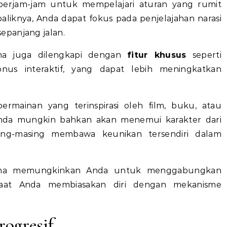
berjam-jam untuk mempelajari aturan yang rumit
liknya, Anda dapat fokus pada penjelajahan narasi
epanjang jalan.
ma juga dilengkapi dengan
fitur khusus
seperti
us interaktif, yang dapat lebih meningkatkan
permainan yang terinspirasi oleh film, buku, atau
 Anda mungkin bahkan akan menemui karakter dari
asing-masing membawa keunikan tersendiri dalam
tema memungkinkan Anda untuk menggabungkan
aat Anda membiasakan diri dengan mekanisme
rogresif