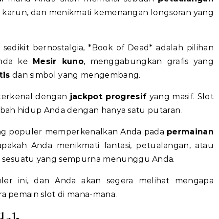
karun, dan menikmati kemenangan longsoran yang
sedikit bernostalgia, *Book of Dead* adalah pilihan
Anda ke
Mesir kuno
, menggabungkan grafis yang
tis
dan simbol yang mengembang.
 terkenal dengan
jackpot progresif
yang masif. Slot
gubah hidup Anda dengan hanya satu putaran.
yang populer memperkenalkan Anda pada
permainan
 apakah Anda menikmati fantasi, petualangan, atau
a sesuatu yang sempurna menunggu Anda.
uler ini, dan Anda akan segera melihat mengapa
ara pemain slot di mana-mana.