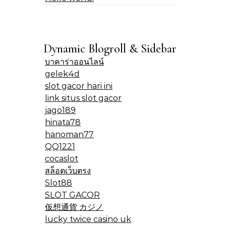
Dynamic Blogroll & Sidebar
บาคาร่าออนไลน์
gelek4d
slot gacor hari ini
link situs slot gacor
jago189
hinata78
hanoman77
QQ1221
cocaslot
สล็อตเว็บตรง
Slot88
SLOT GACOR
仮想通貨 カジノ
lucky twice casino uk