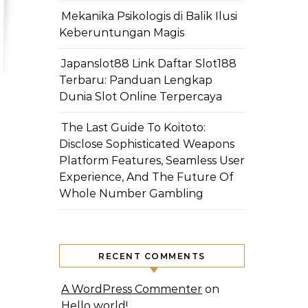
Mekanika Psikologis di Balik Ilusi
Keberuntungan Magis
Japanslot88 Link Daftar Slot188
Terbaru: Panduan Lengkap
Dunia Slot Online Terpercaya
The Last Guide To Koitoto:
Disclose Sophisticated Weapons
Platform Features, Seamless User
Experience, And The Future Of
Whole Number Gambling
RECENT COMMENTS
A WordPress Commenter
on
Hello world!