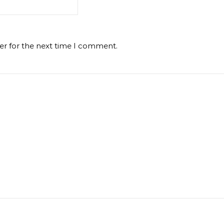
er for the next time I comment.