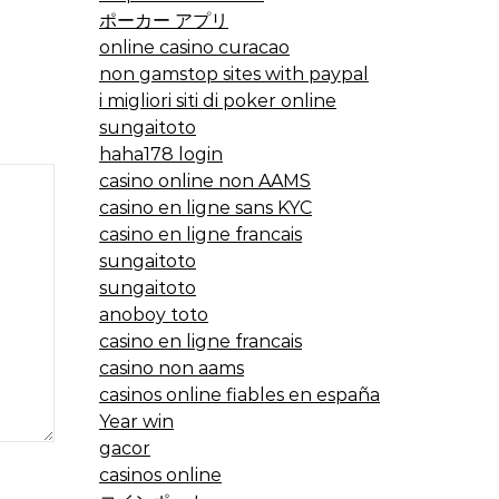
ポーカー アプリ
online casino curacao
non gamstop sites with paypal
i migliori siti di poker online
sungaitoto
haha178 login
casino online non AAMS
casino en ligne sans KYC
casino en ligne francais
sungaitoto
sungaitoto
anoboy toto
casino en ligne francais
casino non aams
casinos online fiables en españa
Year win
gacor
casinos online