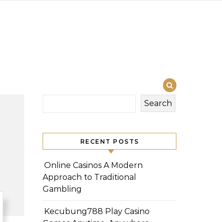
Search
RECENT POSTS
Online Casinos A Modern
Approach to Traditional
Gambling
Kecubung788 Play Casino