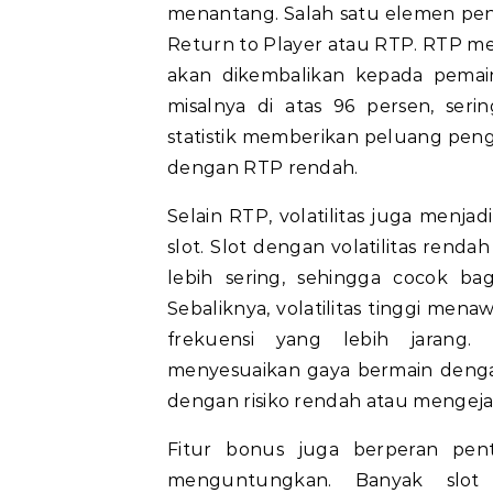
menantang. Salah satu elemen pe
Return to Player atau RTP. RTP me
akan dikembalikan kepada pemain
misalnya di atas 96 persen, ser
statistik memberikan peluang pen
dengan RTP rendah.
Selain RTP, volatilitas juga menj
slot. Slot dengan volatilitas re
lebih sering, sehingga cocok ba
Sebaliknya, volatilitas tinggi me
frekuensi yang lebih jarang
menyesuaikan gaya bermain denga
dengan risiko rendah atau mengejar
Fitur bonus juga berperan pen
menguntungkan. Banyak slot