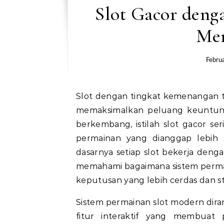
Slot Gacor deng
Me
Febru
Slot dengan tingkat kemenangan tinggi selalu menjadi incaran para pemain yang ingin
memaksimalkan peluang keuntung
berkembang, istilah slot gacor 
permainan yang dianggap lebih
dasarnya setiap slot bekerja den
memahami bagaimana sistem perm
keputusan yang lebih cerdas dan st
Sistem permainan slot modern dira
fitur interaktif yang membuat