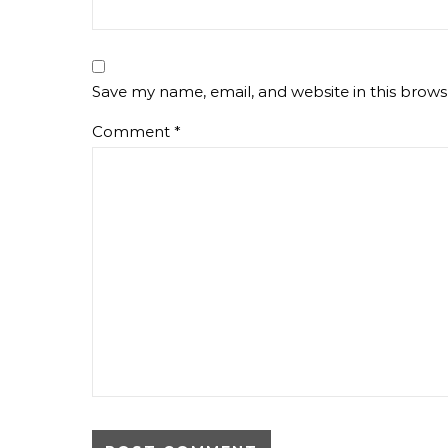
Save my name, email, and website in this brows
Comment
*