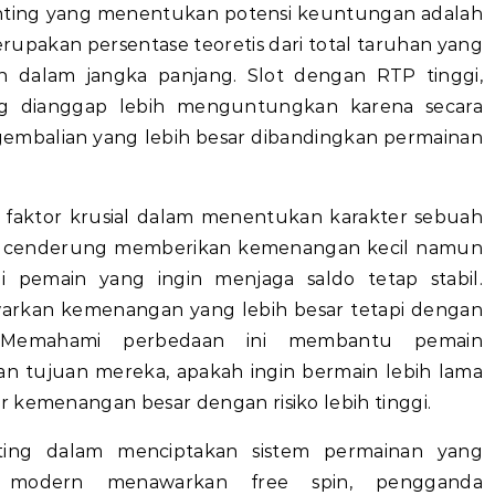
nting yang menentukan potensi keuntungan adalah
rupakan persentase teoretis dari total taruhan yang
 dalam jangka panjang. Slot dengan RTP tinggi,
ing dianggap lebih menguntungkan karena secara
gembalian yang lebih besar dibandingkan permainan
adi faktor krusial dalam menentukan karakter sebuah
ndah cenderung memberikan kemenangan kecil namun
gi pemain yang ingin menjaga saldo tetap stabil.
nawarkan kemenangan yang lebih besar tetapi dengan
. Memahami perbedaan ini membantu pemain
n tujuan mereka, apakah ingin bermain lebih lama
 kemenangan besar dengan risiko lebih tinggi.
ting dalam menciptakan sistem permainan yang
 modern menawarkan free spin, pengganda