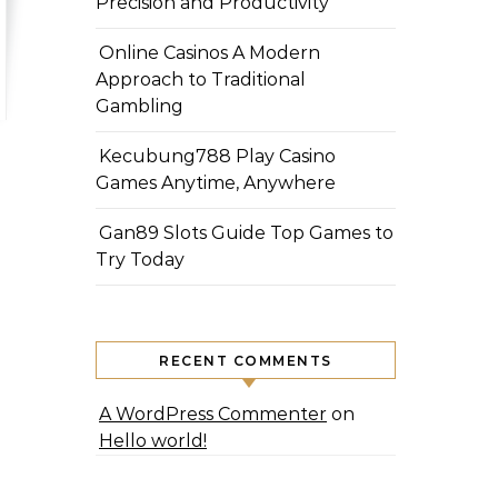
Precision and Productivity
Online Casinos A Modern
Approach to Traditional
Gambling
Kecubung788 Play Casino
Games Anytime, Anywhere
Gan89 Slots Guide Top Games to
Try Today
RECENT COMMENTS
A WordPress Commenter
on
Hello world!