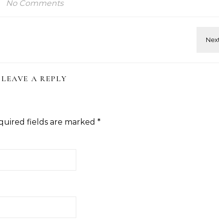
No Comments
LEAVE A REPLY
quired fields are marked
*