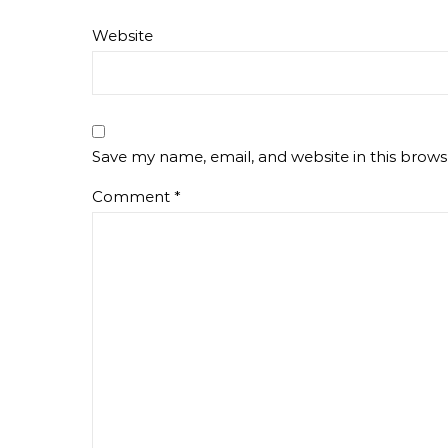
Website
Save my name, email, and website in this brows
Comment
*