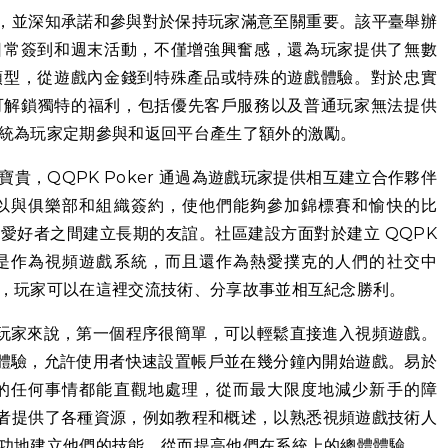
償玩家，並深知承諾和參與對於保持玩家滿意至關重要。該平臺舉辦
日常簽到和週末活動，不僅增強興奮感，還為玩家提供了無數
類型，從遊戲內金錢到特殊產品或特殊的遊戲體驗。對於忠實
 級別，可解鎖獨特的福利，包括優先客戶服務以及普通玩家無法提供
統為玩家定期參與和返回平台產生了額外的激勵。
貴，QQPK Poker 通過為遊戲玩家提供相互建立合作夥伴
以與俱樂部和組織簽約，使他們能夠參加錦標賽和愉快的比
愛好者之間建立長期的友誼。社區建設方面對於建立 QQPK
是作為視頻遊戲系統，而且還作為熱愛撲克的人們的社交中
，玩家可以在這裡交流技術、分享故事並相互紀念勝利。
全新玩家來說，第一個程序很簡單，可以輕鬆直接進入視頻遊戲。
化的體驗，允許使用者快速設置帳戶並在幾分鐘內開始遊戲。易於
的任何事情都能直觀地處理，從而最大限度地減少新手的障
為初學者提供了各種資源，例如教程和概述，以熟悉視頻遊戲技術人
功地建立他們的技能，從而提高他們在系統上的總體體驗。