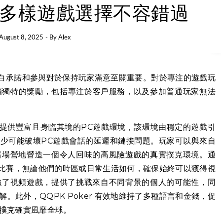
er的多樣遊戲選擇不容錯過
August 8, 2025
- By
Alex
級別來解鎖獨特的獎勵，包括專注於客戶服務，以及參加普通玩家無法
致力於提供豐富且身臨其境的PC遊戲環境，該環境由穩定的遊戲引
少可能破壞PC遊戲會話的延遲和鏈接問題。玩家可以與來自
賭場營地營造一個令人回味的高風險遊戲的真實撲克環境。通
烈的比賽，無論他們的時區或日常生活如何，確保始終可以獲得視
強了視頻遊戲，提供了挑戰來自不同背景的個人的可能性，同
。此外，QQPK Poker 有效地維持了多種語言和金錢，促
撲克確實風靡全球。