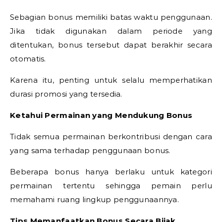
Sebagian bonus memiliki batas waktu penggunaan.
Jika tidak digunakan dalam periode yang
ditentukan, bonus tersebut dapat berakhir secara
otomatis.
Karena itu, penting untuk selalu memperhatikan
durasi promosi yang tersedia.
Ketahui Permainan yang Mendukung Bonus
Tidak semua permainan berkontribusi dengan cara
yang sama terhadap penggunaan bonus.
Beberapa bonus hanya berlaku untuk kategori
permainan tertentu sehingga pemain perlu
memahami ruang lingkup penggunaannya.
Tips Memanfaatkan Bonus Secara Bijak