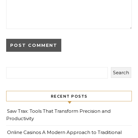
Search
RECENT POSTS
Saw Trax: Tools That Transform Precision and
Productivity
Online Casinos A Modern Approach to Traditional