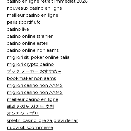
casino en ligne retrait immédiat 2026
nouveaux casino en ligne
meilleur casino en ligne
paris sportif ufc
casino live
casino online stranieri
casino online esteri
casino online non aams
migliori siti poker online italia
migliori crypto casino
ブック メーカー おすすめ –
bookmaker non aams
migliori casino non AAMS
migliori casino non AAMS
meilleur casino en ligne
해외 카지노 사이트 추천
オンカジ アプリ
spletni casino igre za pravi denar
nuovi siti scommesse