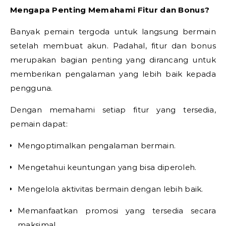
Mengapa Penting Memahami Fitur dan Bonus?
Banyak pemain tergoda untuk langsung bermain
setelah membuat akun. Padahal, fitur dan bonus
merupakan bagian penting yang dirancang untuk
memberikan pengalaman yang lebih baik kepada
pengguna.
Dengan memahami setiap fitur yang tersedia,
pemain dapat:
Mengoptimalkan pengalaman bermain.
Mengetahui keuntungan yang bisa diperoleh.
Mengelola aktivitas bermain dengan lebih baik.
Memanfaatkan promosi yang tersedia secara
maksimal.