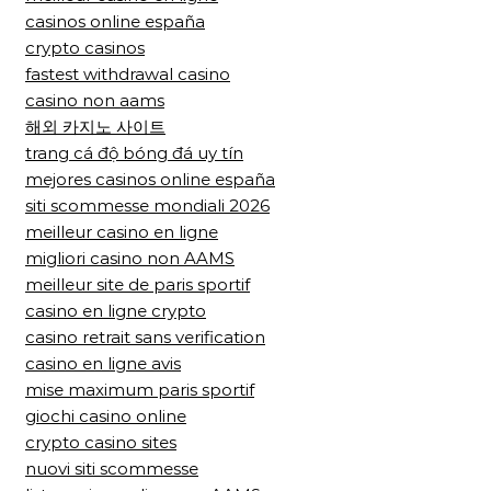
casinos online españa
crypto casinos
fastest withdrawal casino
casino non aams
해외 카지노 사이트
trang cá độ bóng đá uy tín
mejores casinos online españa
siti scommesse mondiali 2026
meilleur casino en ligne
migliori casino non AAMS
meilleur site de paris sportif
casino en ligne crypto
casino retrait sans verification
casino en ligne avis
mise maximum paris sportif
giochi casino online
crypto casino sites
nuovi siti scommesse