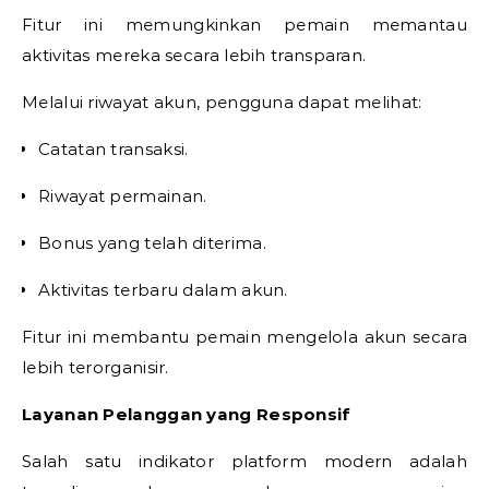
Fitur ini memungkinkan pemain memantau
aktivitas mereka secara lebih transparan.
Melalui riwayat akun, pengguna dapat melihat:
Catatan transaksi.
Riwayat permainan.
Bonus yang telah diterima.
Aktivitas terbaru dalam akun.
Fitur ini membantu pemain mengelola akun secara
lebih terorganisir.
Layanan Pelanggan yang Responsif
Salah satu indikator platform modern adalah