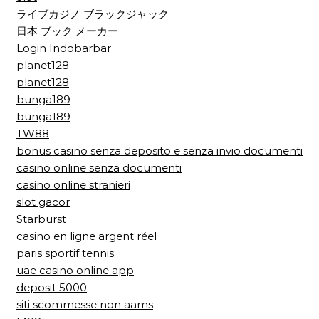
ライブカジノ ブラックジャック
日本 ブック メーカー
Login Indobarbar
planet128
planet128
bunga189
bunga189
TW88
bonus casino senza deposito e senza invio documenti
casino online senza documenti
casino online stranieri
slot gacor
Starburst
casino en ligne argent réel
paris sportif tennis
uae casino online app
deposit 5000
siti scommesse non aams