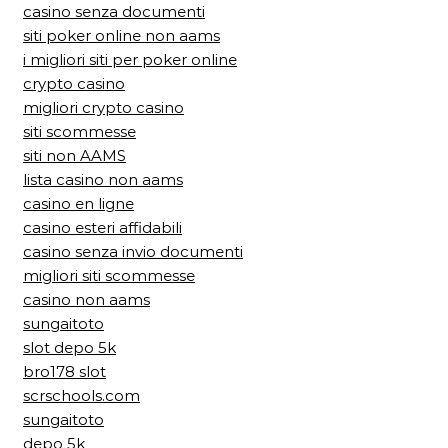
casino senza documenti
siti poker online non aams
i migliori siti per poker online
crypto casino
migliori crypto casino
siti scommesse
siti non AAMS
lista casino non aams
casino en ligne
casino esteri affidabili
casino senza invio documenti
migliori siti scommesse
casino non aams
sungaitoto
slot depo 5k
bro178 slot
scrschools.com
sungaitoto
depo 5k