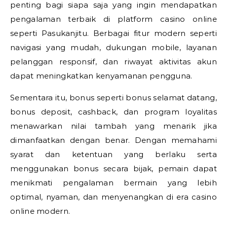
penting bagi siapa saja yang ingin mendapatkan
pengalaman terbaik di platform casino online
seperti Pasukanjitu. Berbagai fitur modern seperti
navigasi yang mudah, dukungan mobile, layanan
pelanggan responsif, dan riwayat aktivitas akun
dapat meningkatkan kenyamanan pengguna.
Sementara itu, bonus seperti bonus selamat datang,
bonus deposit, cashback, dan program loyalitas
menawarkan nilai tambah yang menarik jika
dimanfaatkan dengan benar. Dengan memahami
syarat dan ketentuan yang berlaku serta
menggunakan bonus secara bijak, pemain dapat
menikmati pengalaman bermain yang lebih
optimal, nyaman, dan menyenangkan di era casino
online modern.