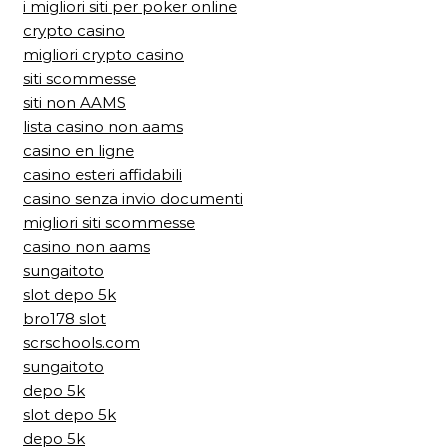
i migliori siti per poker online
crypto casino
migliori crypto casino
siti scommesse
siti non AAMS
lista casino non aams
casino en ligne
casino esteri affidabili
casino senza invio documenti
migliori siti scommesse
casino non aams
sungaitoto
slot depo 5k
bro178 slot
scrschools.com
sungaitoto
depo 5k
slot depo 5k
depo 5k