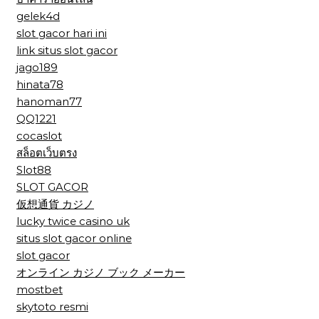
gelek4d
slot gacor hari ini
link situs slot gacor
jago189
hinata78
hanoman77
QQ1221
cocaslot
สล็อตเว็บตรง
Slot88
SLOT GACOR
仮想通貨 カジノ
lucky twice casino uk
situs slot gacor online
slot gacor
オンライン カジノ ブック メーカー
mostbet
skytoto resmi