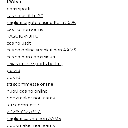
188bet
paris sportif
casino usdt trc20
migliori crypto casino Italia 2026
casino non aams
PASUKANJITU
casino usdt
casino online stranieri non AAMS
casino non aams sicuri
texas online sports betting
pos4d
pos4d
siti scommesse online
nuovi casino online
bookmaker non aams
siti scommesse
オンラインカジノ
migliori casino non AAMS
bookmaker non aams