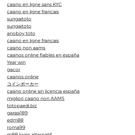
casino en ligne sans KYC
casino en ligne francais
sungaitoto
sungaitoto
anoboy toto
casino en ligne francais
casino non aams
casinos online fiables en españa
Year win
gacor
casinos online
コインポーカー
casino online sin licencia españa
migliori casino non AAMS
totopaedi.biz
garasi189
edm88
roma99
m88 login alternatif