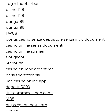
Login Indobarbar
planet128
planet128
bunga189
bunga189
TW88
bonus casino senza deposito e senza invio documenti
casino online senza documenti
casino online stranieri
slot gacor
Starburst
casino en ligne argent réel
paris sportif tennis
uae casino online app
deposit 5000
siti scommesse non aams
M88
https://pentahoki.com
slot 4d