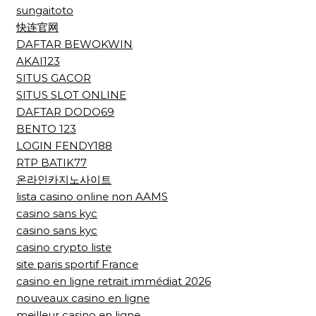
sungaitoto
快连官网
DAFTAR BEWOKWIN
AKAI123
SITUS GACOR
SITUS SLOT ONLINE
DAFTAR DODO69
BENTO 123
LOGIN FENDY188
RTP BATIK77
온라인카지노사이트
lista casino online non AAMS
casino sans kyc
casino sans kyc
casino crypto liste
site paris sportif France
casino en ligne retrait immédiat 2026
nouveaux casino en ligne
meilleur casino en ligne