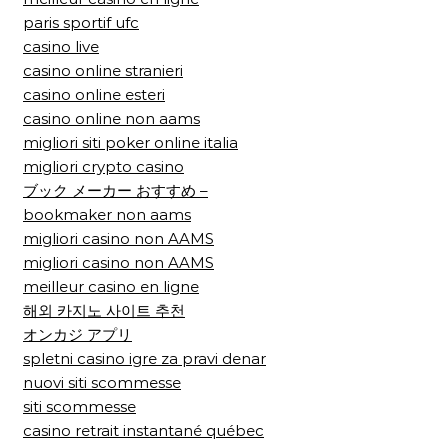
paris sportif ufc
casino live
casino online stranieri
casino online esteri
casino online non aams
migliori siti poker online italia
migliori crypto casino
ブック メーカー おすすめ –
bookmaker non aams
migliori casino non AAMS
migliori casino non AAMS
meilleur casino en ligne
해외 카지노 사이트 추천
オンカジ アプリ
spletni casino igre za pravi denar
nuovi siti scommesse
siti scommesse
casino retrait instantané québec