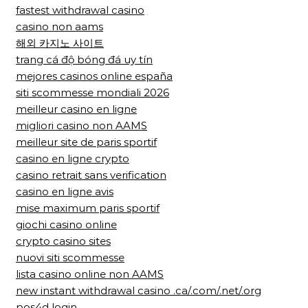
fastest withdrawal casino
casino non aams
해외 카지노 사이트
trang cá độ bóng đá uy tín
mejores casinos online españa
siti scommesse mondiali 2026
meilleur casino en ligne
migliori casino non AAMS
meilleur site de paris sportif
casino en ligne crypto
casino retrait sans verification
casino en ligne avis
mise maximum paris sportif
giochi casino online
crypto casino sites
nuovi siti scommesse
lista casino online non AAMS
new instant withdrawal casino .ca/.com/.net/.org
pos4d login