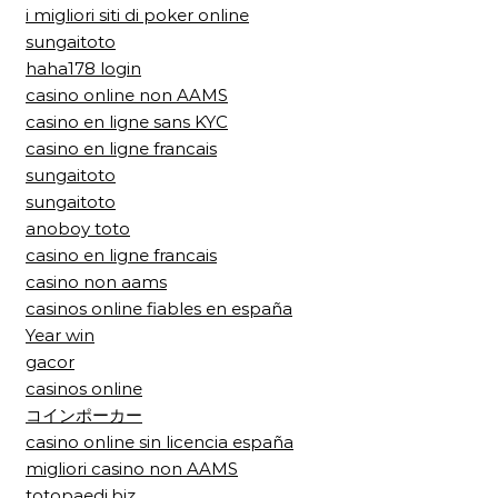
i migliori siti di poker online
sungaitoto
haha178 login
casino online non AAMS
casino en ligne sans KYC
casino en ligne francais
sungaitoto
sungaitoto
anoboy toto
casino en ligne francais
casino non aams
casinos online fiables en españa
Year win
gacor
casinos online
コインポーカー
casino online sin licencia españa
migliori casino non AAMS
totopaedi.biz