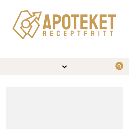
Skip to content