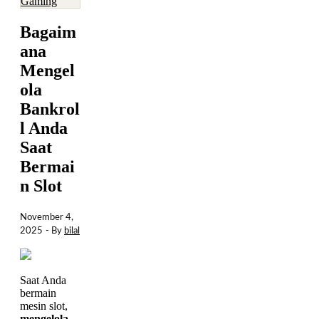
Gaming
Bagaim
ana
Mengel
ola
Bankrol
l Anda
Saat
Bermai
n Slot
November 4,
2025
- By
bilal
Saat Anda
bermain
mesin slot,
mengelola