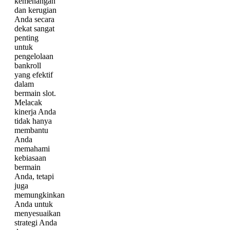
kemenangan
dan kerugian
Anda secara
dekat sangat
penting
untuk
pengelolaan
bankroll
yang efektif
dalam
bermain slot.
Melacak
kinerja Anda
tidak hanya
membantu
Anda
memahami
kebiasaan
bermain
Anda, tetapi
juga
memungkinkan
Anda untuk
menyesuaikan
strategi Anda