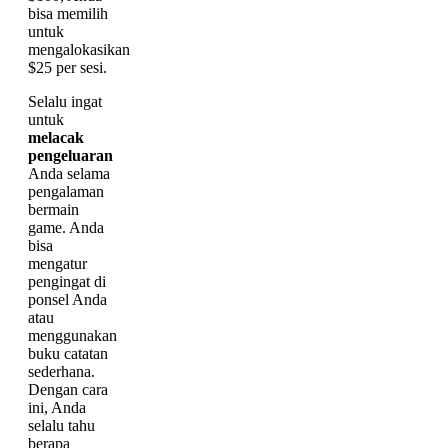
bisa memilih
untuk
mengalokasikan
$25 per sesi.
Selalu ingat
untuk
melacak
pengeluaran
Anda selama
pengalaman
bermain
game. Anda
bisa
mengatur
pengingat di
ponsel Anda
atau
menggunakan
buku catatan
sederhana.
Dengan cara
ini, Anda
selalu tahu
berapa