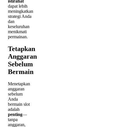
istirahat
dapat lebih
meningkatkan
strategi Anda
dan
keseluruhan
menikmati
permainan.
Tetapkan
Anggaran
Sebelum
Bermain
Menetapkan
anggaran
sebelum
Anda
bermain slot
adalah
penting
—
tanpa
anggaran,