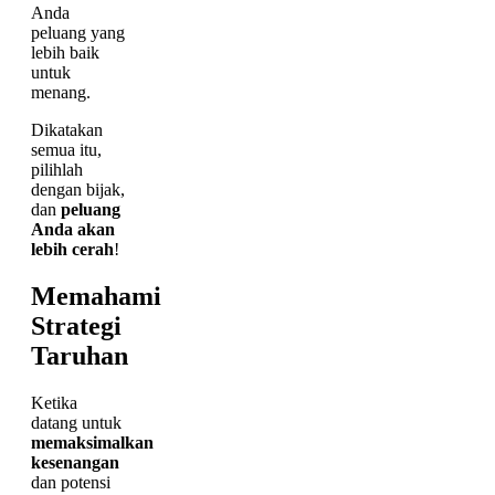
Anda
peluang yang
lebih baik
untuk
menang.
Dikatakan
semua itu,
pilihlah
dengan bijak,
dan
peluang
Anda akan
lebih cerah
!
Memahami
Strategi
Taruhan
Ketika
datang untuk
memaksimalkan
kesenangan
dan potensi