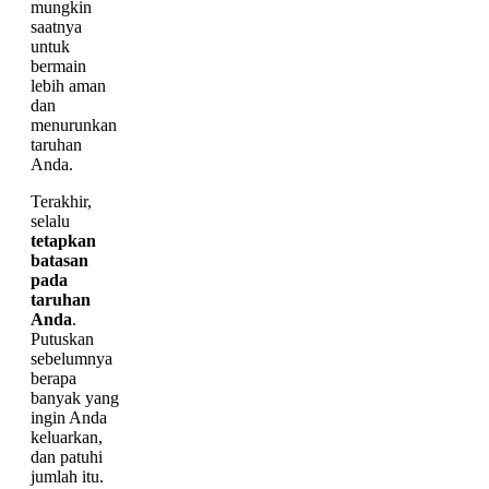
mungkin
saatnya
untuk
bermain
lebih aman
dan
menurunkan
taruhan
Anda.
Terakhir,
selalu
tetapkan
batasan
pada
taruhan
Anda
.
Putuskan
sebelumnya
berapa
banyak yang
ingin Anda
keluarkan,
dan patuhi
jumlah itu.