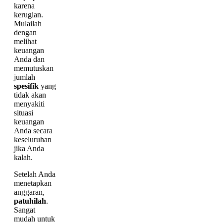
karena
kerugian.
Mulailah
dengan
melihat
keuangan
Anda dan
memutuskan
jumlah
spesifik
yang
tidak akan
menyakiti
situasi
keuangan
Anda secara
keseluruhan
jika Anda
kalah.
Setelah Anda
menetapkan
anggaran,
patuhilah
.
Sangat
mudah untuk