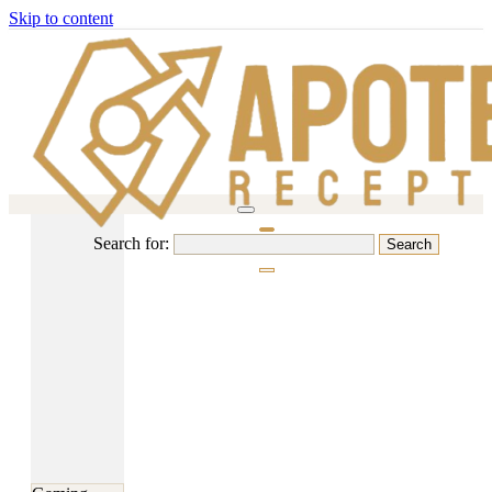
Skip to content
Search for: