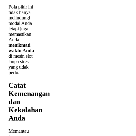
Pola pikir ini
tidak hanya
melindungi
modal Anda
tetapi juga
memastikan
Anda
menikmati
waktu Anda
di mesin slot
tanpa stres
yang tidak
perlu.
Catat
Kemenangan
dan
Kekalahan
Anda
Memantau