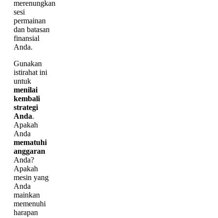
merenungkan
sesi
permainan
dan batasan
finansial
Anda.
Gunakan
istirahat ini
untuk
menilai
kembali
strategi
Anda
.
Apakah
Anda
mematuhi
anggaran
Anda?
Apakah
mesin yang
Anda
mainkan
memenuhi
harapan