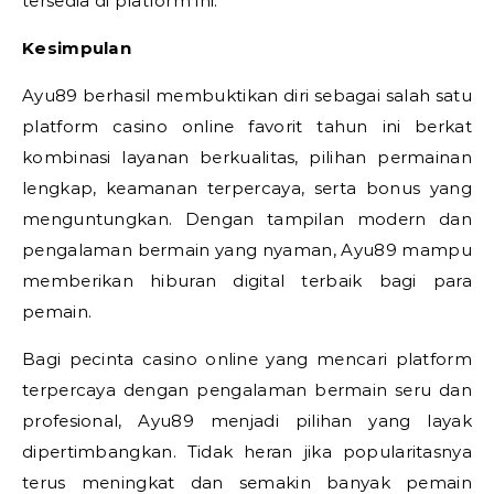
tersedia di platform ini.
Kesimpulan
Ayu89 berhasil membuktikan diri sebagai salah satu
platform casino online favorit tahun ini berkat
kombinasi layanan berkualitas, pilihan permainan
lengkap, keamanan terpercaya, serta bonus yang
menguntungkan. Dengan tampilan modern dan
pengalaman bermain yang nyaman, Ayu89 mampu
memberikan hiburan digital terbaik bagi para
pemain.
Bagi pecinta casino online yang mencari platform
terpercaya dengan pengalaman bermain seru dan
profesional, Ayu89 menjadi pilihan yang layak
dipertimbangkan. Tidak heran jika popularitasnya
terus meningkat dan semakin banyak pemain