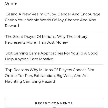
Online
Casino A New Realm Of Joy, Danger And Encourage
Casino Your Whole World Of Joy, Chance And Also
Reward
The Silent Prayer Of Millions: Why The Lottery
Represents More Than Just Money
Slot Gaming Game Approaches For You To A Good
Help Anyone Earn Massive
Top Reasons Why Millions Of Players Choose Slot
Online For Fun, Exhilaration, Big Wins, And An
Haunting Gambling Hazard
RECENT COMMENTS