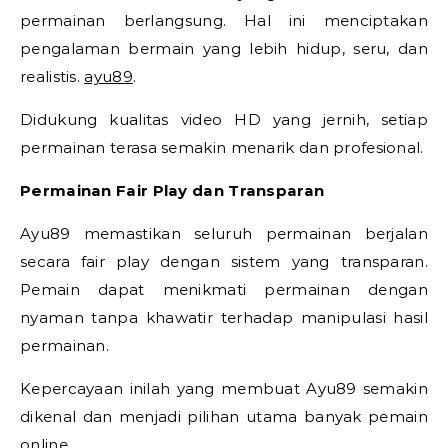
permainan berlangsung. Hal ini menciptakan
pengalaman bermain yang lebih hidup, seru, dan
realistis.
ayu89
.
Didukung kualitas video HD yang jernih, setiap
permainan terasa semakin menarik dan profesional.
Permainan Fair Play dan Transparan
Ayu89 memastikan seluruh permainan berjalan
secara fair play dengan sistem yang transparan.
Pemain dapat menikmati permainan dengan
nyaman tanpa khawatir terhadap manipulasi hasil
permainan.
Kepercayaan inilah yang membuat Ayu89 semakin
dikenal dan menjadi pilihan utama banyak pemain
online.