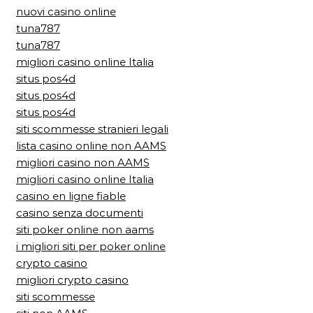
nuovi casino online
tuna787
tuna787
migliori casino online Italia
situs pos4d
situs pos4d
situs pos4d
siti scommesse stranieri legali
lista casino online non AAMS
migliori casino non AAMS
migliori casino online Italia
casino en ligne fiable
casino senza documenti
siti poker online non aams
i migliori siti per poker online
crypto casino
migliori crypto casino
siti scommesse