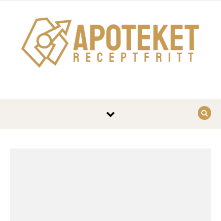
Skip to content