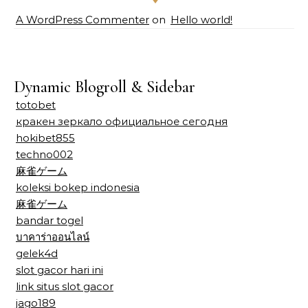
A WordPress Commenter
on
Hello world!
Dynamic Blogroll & Sidebar
totobet
кракен зеркало официальное сегодня
hokibet855
techno002
麻雀ゲーム
koleksi bokep indonesia
麻雀ゲーム
bandar togel
บาคาร่าออนไลน์
gelek4d
slot gacor hari ini
link situs slot gacor
jago189