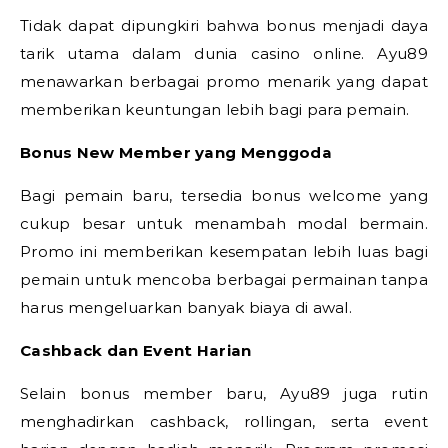
Tidak dapat dipungkiri bahwa bonus menjadi daya
tarik utama dalam dunia casino online. Ayu89
menawarkan berbagai promo menarik yang dapat
memberikan keuntungan lebih bagi para pemain.
Bonus New Member yang Menggoda
Bagi pemain baru, tersedia bonus welcome yang
cukup besar untuk menambah modal bermain.
Promo ini memberikan kesempatan lebih luas bagi
pemain untuk mencoba berbagai permainan tanpa
harus mengeluarkan banyak biaya di awal.
Cashback dan Event Harian
Selain bonus member baru, Ayu89 juga rutin
menghadirkan cashback, rollingan, serta event