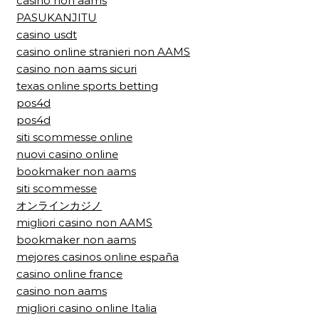
casino non aams
PASUKANJITU
casino usdt
casino online stranieri non AAMS
casino non aams sicuri
texas online sports betting
pos4d
pos4d
siti scommesse online
nuovi casino online
bookmaker non aams
siti scommesse
オンラインカジノ
migliori casino non AAMS
bookmaker non aams
mejores casinos online españa
casino online france
casino non aams
migliori casino online Italia