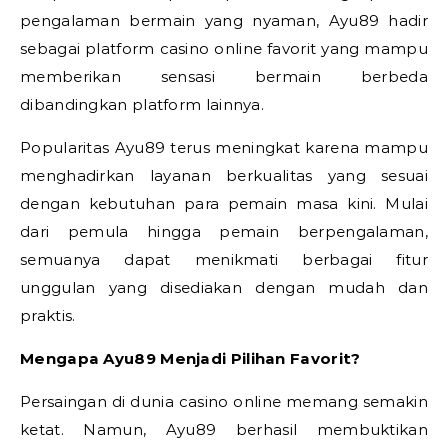
pengalaman bermain yang nyaman, Ayu89 hadir
sebagai platform casino online favorit yang mampu
memberikan sensasi bermain berbeda
dibandingkan platform lainnya.
Popularitas Ayu89 terus meningkat karena mampu
menghadirkan layanan berkualitas yang sesuai
dengan kebutuhan para pemain masa kini. Mulai
dari pemula hingga pemain berpengalaman,
semuanya dapat menikmati berbagai fitur
unggulan yang disediakan dengan mudah dan
praktis.
Mengapa Ayu89 Menjadi Pilihan Favorit?
Persaingan di dunia casino online memang semakin
ketat. Namun, Ayu89 berhasil membuktikan