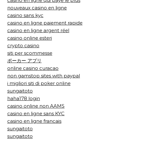
casino en ligne qui paye le plus
nouveaux casino en ligne
casino sans kyc
casino en ligne paiement rapide
casino en ligne argent réel
casino online esteri
crypto casino
siti per scommesse
ポーカー アプリ
online casino curacao
non gamstop sites with paypal
i migliori siti di poker online
sungaitoto
haha178 login
casino online non AAMS
casino en ligne sans KYC
casino en ligne francais
sungaitoto
sungaitoto