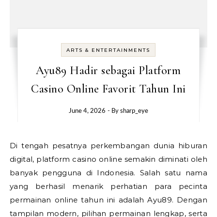
ARTS & ENTERTAINMENTS
Ayu89 Hadir sebagai Platform
Casino Online Favorit Tahun Ini
June 4, 2026
- By
sharp_eye
Di tengah pesatnya perkembangan dunia hiburan
digital, platform casino online semakin diminati oleh
banyak pengguna di Indonesia. Salah satu nama
yang berhasil menarik perhatian para pecinta
permainan online tahun ini adalah Ayu89. Dengan
tampilan modern, pilihan permainan lengkap, serta