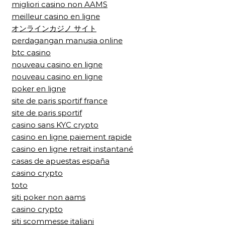
migliori casino non AAMS
meilleur casino en ligne
オンラインカジノ サイト
perdagangan manusia online
btc casino
nouveau casino en ligne
nouveau casino en ligne
poker en ligne
site de paris sportif france
site de paris sportif
casino sans KYC crypto
casino en ligne paiement rapide
casino en ligne retrait instantané
casas de apuestas españa
casino crypto
toto
siti poker non aams
casino crypto
siti scommesse italiani