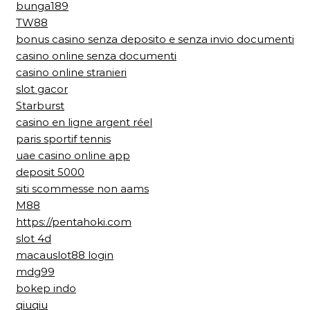
bunga189
TW88
bonus casino senza deposito e senza invio documenti
casino online senza documenti
casino online stranieri
slot gacor
Starburst
casino en ligne argent réel
paris sportif tennis
uae casino online app
deposit 5000
siti scommesse non aams
M88
https://pentahoki.com
slot 4d
macauslot88 login
mdg99
bokep indo
qiuqiu