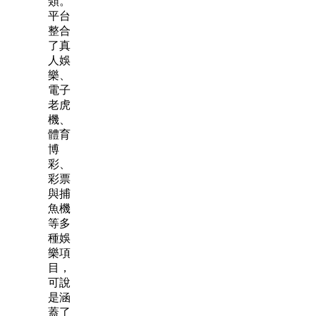
類。
平台
整合
了真
人娛
樂、
電子
老虎
機、
體育
博
彩、
彩票
與捕
魚機
等多
種娛
樂項
目，
可說
是涵
蓋了