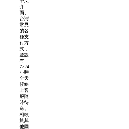
中文
介
面、
台灣
常見
的各
種支
付方
式，
並設
有
7×24
小時
全天
候線
上客
服隨
時待
命。
相較
於其
他國