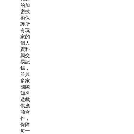
的加
密技
術保
護所
有玩
家的
個人
資料
與交
易記
錄，
並與
多家
國際
知名
遊戲
供應
商合
作，
保障
每一