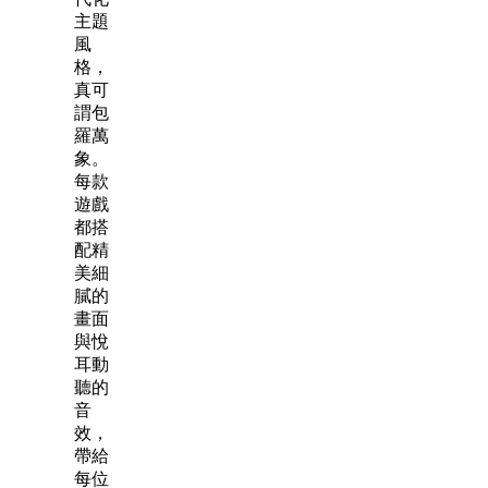
主題
風
格，
真可
謂包
羅萬
象。
每款
遊戲
都搭
配精
美細
膩的
畫面
與悅
耳動
聽的
音
效，
帶給
每位