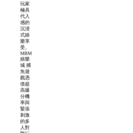
玩家
極具
代入
感的
沉浸
式娛
樂享
受。
MBM
娛樂
城 捕
魚遊
戲憑
借超
高爆
分機
率與
緊張
刺激
的多
人對