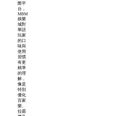
際平
台，
MBM
娛樂
城對
華語
玩家
的口
味與
使用
習慣
有更
精準
的理
解，
像是
特別
優化
百家
樂、
拉霸