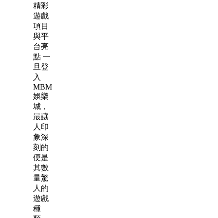
精彩
遊戲
項目
與平
台亮
點 一
旦登
入
MBM
娛樂
城，
最讓
人印
象深
刻的
便是
其數
量驚
人的
遊戲
種