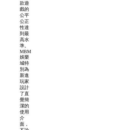
款遊
戲的
公平
公正
性達
到最
高水
準。
MBM
娛樂
城特
別為
新進
玩家
設計
了直
覺簡
潔的
使用
介
面，