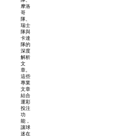
摩洛
哥
隊、
瑞士
隊與
卡達
隊的
深度
解析
文
章。
這些
專業
文章
結合
運彩
投注
功
能，
讓球
迷在