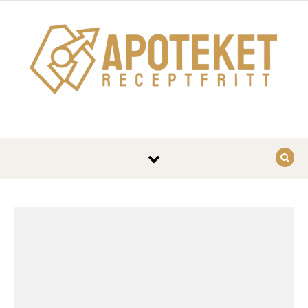
Skip to content