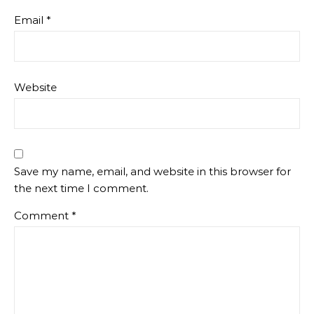
Email
*
Website
Save my name, email, and website in this browser for
the next time I comment.
Comment
*