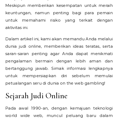
Meskipun memberikan kesempatan untuk meraih
keuntungan, namun penting bagi para pemain
untuk memahami risiko yang terkait dengan
aktivitas ini.
Dalam artikel ini, kami akan memandu Anda melalui
dunia judi online, memberikan ideas teratas, serta
saran-saran penting agar Anda dapat menikmati
pengalaman bermain dengan lebih aman dan
bertanggung jawab. Simak informasi lengkapnya
untuk mempersiapkan diri sebelum memulai
petualangan seru di dunia on the web gambling!
Sejarah Judi Online
Pada awal 1990-an, dengan kemajuan teknologi
world wide web, muncul peluang baru dalam