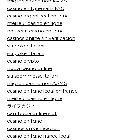
migliori casino non AAMS
casino en ligne sans KYC
casino argent reel en ligne
meilleur casino en ligne
nouveau casino en ligne
casinos online sin verificación
siti poker italiani
siti poker italiani
casino crypto
nuovi casino online
siti scommesse italiani
migliori casino non AAMS
casino en ligne légal en france
meilleur casino en ligne
ライブカジノ
cambodia online slot
casino en ligne
casinos sin verificación
casino en ligne france légal