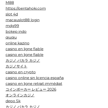
M88
https://pentahoki.com
slot 4d
macauslot88 login
mdg99
bokep indo
qiuqiu
online kazino
casino en ligne fiable
casino en ligne fiable
カジノ バカラ カジノ
カジノサイト
casino en crypto
casino online sin licencia españa
casino en ligne retrait immédiat
コインポーカー レビュー 2026
オンラインカジノ
depo 5k
カジノ バカラ カジノ