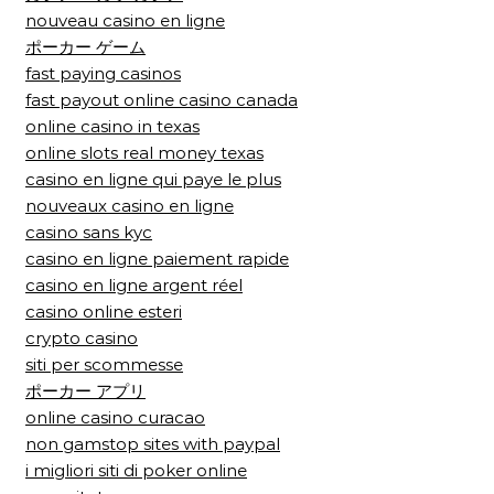
nouveau casino en ligne
ポーカー ゲーム
fast paying casinos
fast payout online casino canada
online casino in texas
online slots real money texas
casino en ligne qui paye le plus
nouveaux casino en ligne
casino sans kyc
casino en ligne paiement rapide
casino en ligne argent réel
casino online esteri
crypto casino
siti per scommesse
ポーカー アプリ
online casino curacao
non gamstop sites with paypal
i migliori siti di poker online