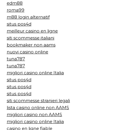
edm88
roma99
m88 login alternatif
situs pos4d
meilleur casino en ligne
siti scommesse italiani
bookmaker non aams
nuovi casino online
tuna787
tuna787
migliori casino online Italia
situs pos4d
situs pos4d
situs pos4d
siti scommesse stranieri legali
lista casino online non AAMS
migliori casino non AAMS
migliori casino online Italia
casino en ligne fiable