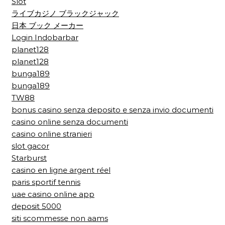
Slot
ライブカジノ ブラックジャック
日本 ブック メーカー
Login Indobarbar
planet128
planet128
bunga189
bunga189
TW88
bonus casino senza deposito e senza invio documenti
casino online senza documenti
casino online stranieri
slot gacor
Starburst
casino en ligne argent réel
paris sportif tennis
uae casino online app
deposit 5000
siti scommesse non aams