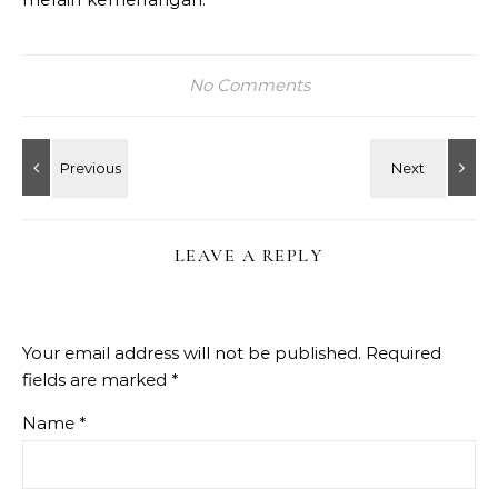
No Comments
LEAVE A REPLY
Your email address will not be published.
Required
fields are marked
*
Name
*