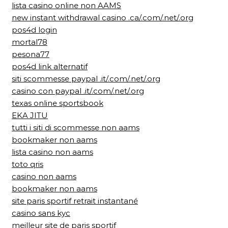
lista casino online non AAMS
new instant withdrawal casino .ca/.com/.net/.org
pos4d login
mortal78
pesona77
pos4d link alternatif
siti scommesse paypal .it/.com/.net/.org
casino con paypal .it/.com/.net/.org
texas online sportsbook
EKA JITU
tutti i siti di scommesse non aams
bookmaker non aams
lista casino non aams
toto qris
casino non aams
bookmaker non aams
site paris sportif retrait instantané
casino sans kyc
meilleur site de paris sportif