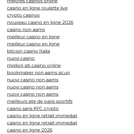
mejores casinos online
casino en ligne roulette live
crypto casinos
nouveau casino en ligne 2026
casino non aams
meilleur casino en ligne
meilleur casino en ligne
bitcoin casino Italia
nuovi casino
migliori siti casino online
bookmaker non aams sicuri
nuovi casino non aams
nuovi casino non aams
nuovi casino non aams
meilleurs site de paris sportifs
casino sans KYC crypto
casino en ligne retrait immediat
casino en ligne retrait immediat
casino en ligne 2026