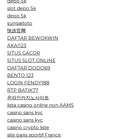
depo 5k
slot depo 5k
depo 5k
sungaitoto
快连官网
DAFTAR BEWOKWIN
AKAI123
SITUS GACOR
SITUS SLOT ONLINE
DAFTAR DODO69
BENTO 123
LOGIN FENDY188
RTP BATIK77
온라인카지노사이트
lista casino online non AAMS
casino sans kyc
casino sans kyc
casino crypto liste
site paris sportif France