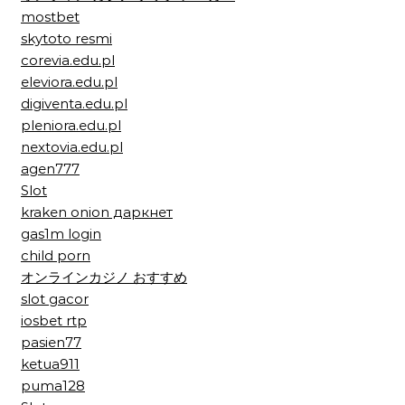
mostbet
skytoto resmi
corevia.edu.pl
eleviora.edu.pl
digiventa.edu.pl
pleniora.edu.pl
nextovia.edu.pl
agen777
Slot
kraken onion даркнет
gas1m login
child porn
オンラインカジノ おすすめ
slot gacor
iosbet rtp
pasien77
ketua911
puma128