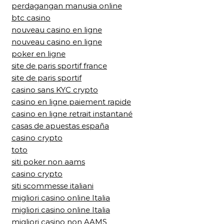
perdagangan manusia online
btc casino
nouveau casino en ligne
nouveau casino en ligne
poker en ligne
site de paris sportif france
site de paris sportif
casino sans KYC crypto
casino en ligne paiement rapide
casino en ligne retrait instantané
casas de apuestas españa
casino crypto
toto
siti poker non aams
casino crypto
siti scommesse italiani
migliori casino online Italia
migliori casino online Italia
migliori casino non AAMS