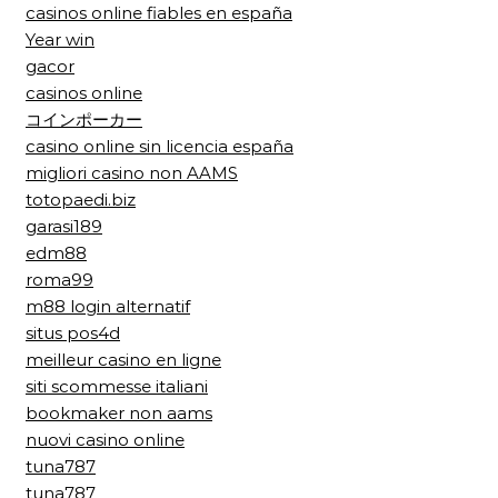
casinos online fiables en españa
Year win
gacor
casinos online
コインポーカー
casino online sin licencia españa
migliori casino non AAMS
totopaedi.biz
garasi189
edm88
roma99
m88 login alternatif
situs pos4d
meilleur casino en ligne
siti scommesse italiani
bookmaker non aams
nuovi casino online
tuna787
tuna787