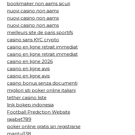
bookmaker non aams sicuri
nuovi casino non aams
nuovi casino non aams
nuovi casino non aams
meilleurs site de paris sportifs
casino sans KYC crypto
casino en ligne retrait immediat
casino en ligne retrait immediat
casino en ligne 2026
casino en ligne avis
casino en ligne avis
casino bonus senza documenti
migliori siti poker online italiani
tether casino liste
link bokep indonesia
Football Prediction Website
rajabet789
poker online gratis sin registrarse
mantul138