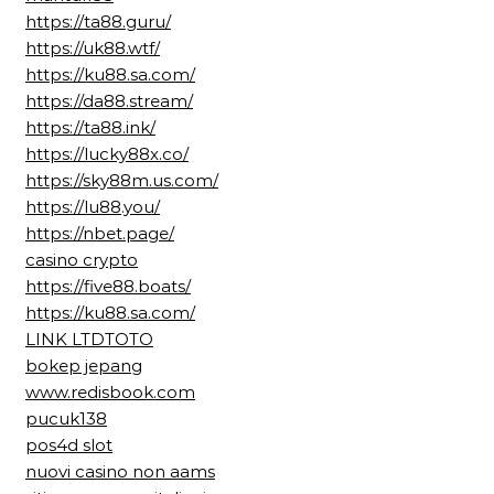
https://ta88.guru/
https://uk88.wtf/
https://ku88.sa.com/
https://da88.stream/
https://ta88.ink/
https://lucky88x.co/
https://sky88m.us.com/
https://lu88.you/
https://nbet.page/
casino crypto
https://five88.boats/
https://ku88.sa.com/
LINK LTDTOTO
bokep jepang
www.redisbook.com
pucuk138
pos4d slot
nuovi casino non aams