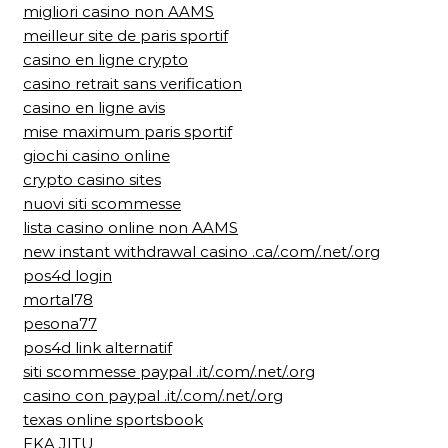
migliori casino non AAMS
meilleur site de paris sportif
casino en ligne crypto
casino retrait sans verification
casino en ligne avis
mise maximum paris sportif
giochi casino online
crypto casino sites
nuovi siti scommesse
lista casino online non AAMS
new instant withdrawal casino .ca/.com/.net/.org
pos4d login
mortal78
pesona77
pos4d link alternatif
siti scommesse paypal .it/.com/.net/.org
casino con paypal .it/.com/.net/.org
texas online sportsbook
EKA JITU