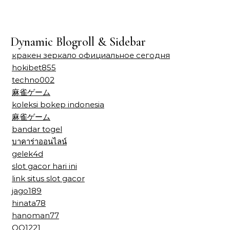
Dynamic Blogroll & Sidebar
кракен зеркало официальное сегодня
hokibet855
techno002
麻雀ゲーム
koleksi bokep indonesia
麻雀ゲーム
bandar togel
บาคาร่าออนไลน์
gelek4d
slot gacor hari ini
link situs slot gacor
jago189
hinata78
hanoman77
QQ1221