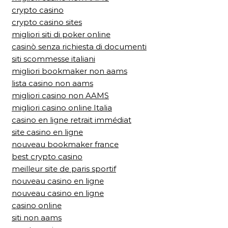
crypto casino
crypto casino sites
migliori siti di poker online
casinò senza richiesta di documenti
siti scommesse italiani
migliori bookmaker non aams
lista casino non aams
migliori casino non AAMS
migliori casino online Italia
casino en ligne retrait immédiat
site casino en ligne
nouveau bookmaker france
best crypto casino
meilleur site de paris sportif
nouveau casino en ligne
nouveau casino en ligne
casino online
siti non aams