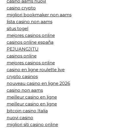
casino aams nuovi
casino crypto
migliori bookmaker non aams
lista casino non aams
situs togel
mejores casinos online
casinos online españa
PEJUANGJITU
casinos online
mejores casinos online
casino en ligne roulette live
crypto casinos
nouveau casino en ligne 2026
casino non aams
meilleur casino en ligne
meilleur casino en ligne
bitcoin casino Italia
nuovi casino
migliori siti casino online