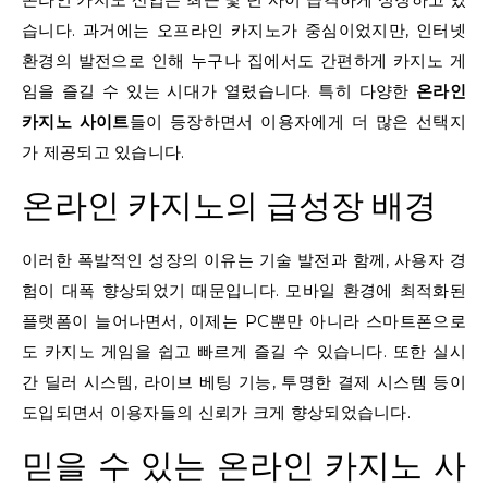
습니다. 과거에는 오프라인 카지노가 중심이었지만, 인터넷
환경의 발전으로 인해 누구나 집에서도 간편하게 카지노 게
임을 즐길 수 있는 시대가 열렸습니다. 특히 다양한
온라인
카지노 사이트
들이 등장하면서 이용자에게 더 많은 선택지
가 제공되고 있습니다.
온라인 카지노의 급성장 배경
이러한 폭발적인 성장의 이유는 기술 발전과 함께, 사용자 경
험이 대폭 향상되었기 때문입니다. 모바일 환경에 최적화된
플랫폼이 늘어나면서, 이제는 PC뿐만 아니라 스마트폰으로
도 카지노 게임을 쉽고 빠르게 즐길 수 있습니다. 또한 실시
간 딜러 시스템, 라이브 베팅 기능, 투명한 결제 시스템 등이
도입되면서 이용자들의 신뢰가 크게 향상되었습니다.
믿을 수 있는 온라인 카지노 사