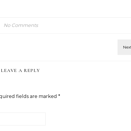
No Comments
LEAVE A REPLY
quired fields are marked
*