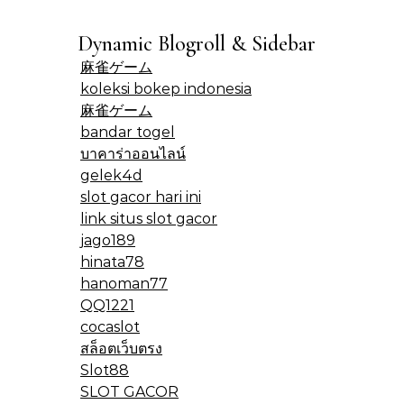
Dynamic Blogroll & Sidebar
麻雀ゲーム
koleksi bokep indonesia
麻雀ゲーム
bandar togel
บาคาร่าออนไลน์
gelek4d
slot gacor hari ini
link situs slot gacor
jago189
hinata78
hanoman77
QQ1221
cocaslot
สล็อตเว็บตรง
Slot88
SLOT GACOR