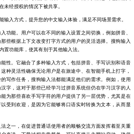
在未经授权的情况下被共享。
能输入方式，提升您的中文输入体验，满足不同场景需求。
输入功能。用户可以在不同的输入设置之间切换，例如拼音、
为那些根据上下文改变打字方式的用户的灵活选择。搜狗输入
内置功能库，使其有别于其他输入法。
功能性。它融合了多种输入方式，包括拼音、手写识别和语音
。这种灵活性确保无论用户是在旅途中、在智能手机上打字，
杂的写作任务，搜狗输入法都能满足他们的需求。例如，使用
为汉字，这对于那些已经学习过拼音系统但仍在学习汉字的人
功能为那些喜欢手写字符的用户提供了另一层优势，尤其是在
所以受到欢迎，是因为它能够将口语实时转换为文本，从而显
入法之一，在促进普通话使用者的顺畅交流方面发挥着至关重