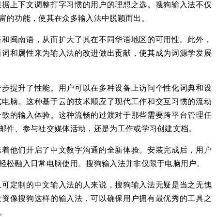
根据上下文调整打字习惯的用户的理想之选。搜狗输入法不仅
富的功能，使其在众多输入法中脱颖而出。
语和闽南语，从而扩大了其在不同华语地区的可用性。此外，
新词和属性来为输入法的改进做出贡献，使其成为词源学发展
一步提升了性能。用户可以在多种设备上访问个性化词典和设
式电脑。这种基于云的技术顺应了现代工作和交互习惯的流动
一致的输入体验。这种流畅的过渡对于那些需要跨平台管理任
邮件、参与社交媒体活动，还是为工作或学习创建文档。
志着他们开启了中文数字沟通的全新体验。安装完成后，用户
轻松融入日常电脑使用。搜狗输入法并非仅限于电脑用户。
且可定制的中文输入法的人来说，搜狗输入法无疑是当之无愧
投资像搜狗这样的输入法，可以确保用户拥有最优秀的工具之
。