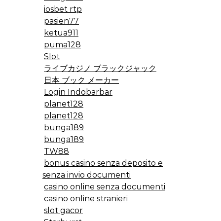
iosbet rtp
pasien77
ketua911
puma128
Slot
ライブカジノ ブラックジャック
日本 ブック メーカー
Login Indobarbar
planet128
planet128
bunga189
bunga189
TW88
bonus casino senza deposito e
senza invio documenti
casino online senza documenti
casino online stranieri
slot gacor