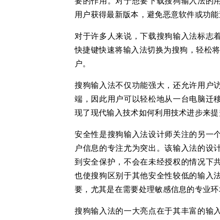
要的作用。对于想要下载搜狗输入法的
用户获得最新版本，避免恶意软件或功能
对于许多人来说，下载搜狗输入法标志
快捷键快速将输入法切换为搜狗，轻松将
户。
搜狗输入法不仅功能强大，还允许用户
端，因此用户可以轻松地从一台电脑迁
现了现代输入技术如何利用技术进步来提
安全性是搜狗输入法设计师关注的另一
户信息的专注尤为突出。该输入法的设
到安全保护，不会在未经授权的情况下
也使搜狗区别于其他安全性较低的输入
要，尤其是在需要处理敏感信息的专业环
搜狗输入法的一大亮点在于其丰富的输