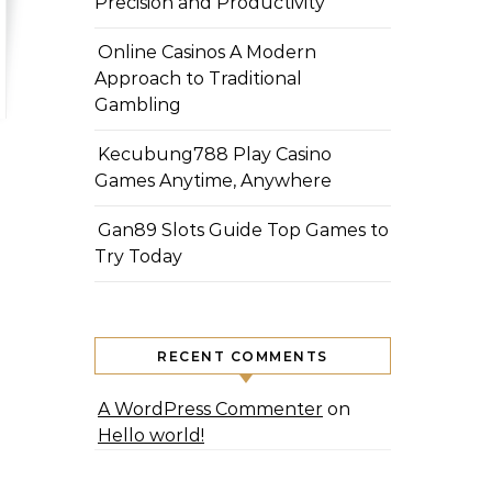
Precision and Productivity
Online Casinos A Modern
Approach to Traditional
Gambling
Kecubung788 Play Casino
Games Anytime, Anywhere
Gan89 Slots Guide Top Games to
Try Today
RECENT COMMENTS
A WordPress Commenter
on
Hello world!