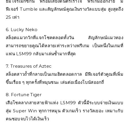
ธีมโจรเม็กซิกัน พร้อมเสียงดนตรีเร้าใจ ฟรีเกมออกง่าย มี
ฟีเจอร์ Tumble และสัญลักษณ์คูณเงินรางวัลแบบสุ่ม สูงสุดถึง
25 เท่า
6. Lucky Neko
สล็อตแมวกวักที่แจกโชคตลอดทั้งวัน สัญลักษณ์แมวทอง
สามารถขยายคูณได้หลายเท่าระหว่างฟรีเกม เป็นหนึ่งในเกมที่
แฟน LSM99 กลับมาเล่นซ้ำมากที่สุด
7. Treasures of Aztec
สล็อตสาวถ้ำที่กลายเป็นเกมฮิตตลอดกาล มีฟีเจอร์ตัวคูณที่เพิ่ม
ขึ้นเรื่อย ๆ ทุกครั้งที่หมุนชนะ เล่นต่อเนื่องโบนัสออกถี่
8. Fortune Tiger
เสือโชคลาภสายสายฟ้าแห่ง LSM99 ตัวนี้มีระบบจ่ายเงินแบบ
สุ่ม Super Win ทุกการหมุน ตัวเกมเร็ว รางวัลเยอะ เหมาะกับ
คนชอบจบไวได้เงินเร็ว