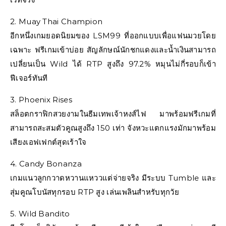
2. Muay Thai Champion
อีกหนึ่งเกมยอดนิยมของ LSM99 ที่ออกแบบเพื่อแฟนมวยโดย
เฉพาะ ฟรีเกมเข้าบ่อย สัญลักษณ์นักชกแดงและน้ำเงินสามารถ
เปลี่ยนเป็น Wild ได้ RTP สูงถึง 97.2% หมุนไม่กี่รอบก็เข้า
ฟีเจอร์ทันที
3. Phoenix Rises
สล็อตกราฟิกสวยงามในธีมเทพเจ้าหงส์ไฟ มาพร้อมฟรีเกมที่
สามารถสะสมตัวคูณสูงถึง 150 เท่า จังหวะแตกแรงมักมาพร้อม
เสียงเอฟเฟกต์สุดเร้าใจ
4. Candy Bonanza
เกมแนวลูกกวาดหวานแหววแต่จ่ายจริง มีระบบ Tumble และ
สุ่มคูณโบนัสทุกรอบ RTP สูง เล่นเพลินสำหรับทุกวัย
5. Wild Bandito