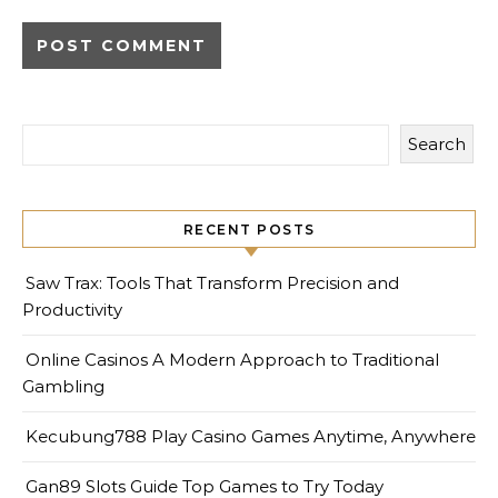
Search
RECENT POSTS
Saw Trax: Tools That Transform Precision and
Productivity
Online Casinos A Modern Approach to Traditional
Gambling
Kecubung788 Play Casino Games Anytime, Anywhere
Gan89 Slots Guide Top Games to Try Today