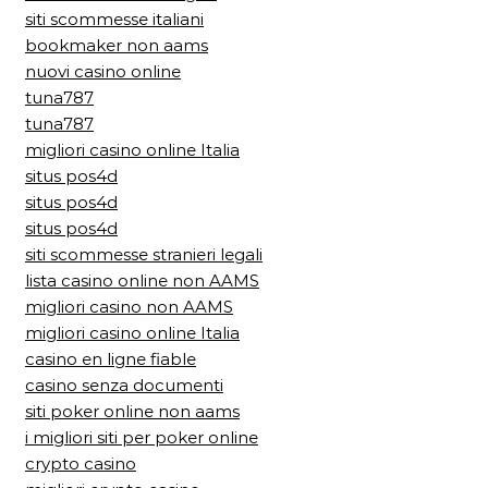
siti scommesse italiani
bookmaker non aams
nuovi casino online
tuna787
tuna787
migliori casino online Italia
situs pos4d
situs pos4d
situs pos4d
siti scommesse stranieri legali
lista casino online non AAMS
migliori casino non AAMS
migliori casino online Italia
casino en ligne fiable
casino senza documenti
siti poker online non aams
i migliori siti per poker online
crypto casino