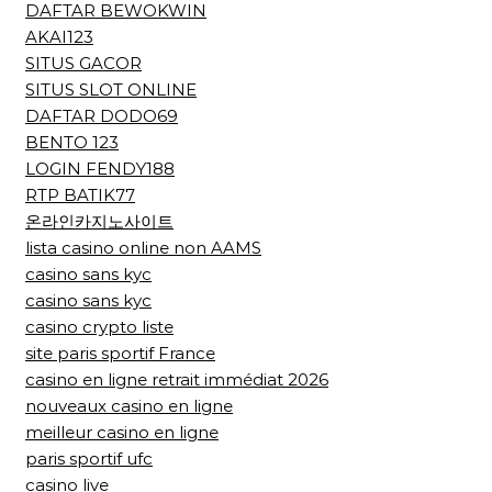
DAFTAR BEWOKWIN
AKAI123
SITUS GACOR
SITUS SLOT ONLINE
DAFTAR DODO69
BENTO 123
LOGIN FENDY188
RTP BATIK77
온라인카지노사이트
lista casino online non AAMS
casino sans kyc
casino sans kyc
casino crypto liste
site paris sportif France
casino en ligne retrait immédiat 2026
nouveaux casino en ligne
meilleur casino en ligne
paris sportif ufc
casino live