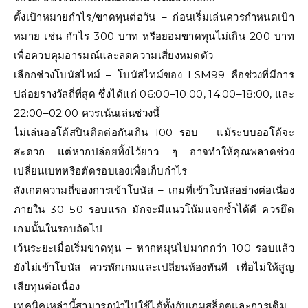
ตั้งเป้าหมายกำไร/ขาดทุนต่อวัน – ก่อนเริ่มเล่นควรกำหนดเป้า
หมาย เช่น กำไร 300 บาท หรือยอมขาดทุนไม่เกิน 200 บาท
เพื่อควบคุมอารมณ์และลดความเสี่ยงหมดตัว
เลือกช่วงโบนัสไทม์ – โบนัสไทม์ของ LSM99 คือช่วงที่มีการ
ปล่อยรางวัลถี่ที่สุด ซึ่งได้แก่ 06:00–10:00, 14:00–18:00, และ
22:00–02:00 ควรเน้นเล่นช่วงนี้
ไม่เล่นออโต้สปินติดต่อกันเกิน 100 รอบ – แม้ระบบออโต้จะ
สะดวก แต่หากปล่อยทิ้งไว้ยาว ๆ อาจทำให้คุณพลาดช่วง
เปลี่ยนเบทหรือตัดรอบเองเพื่อเก็บกำไร
สังเกตความถี่ของการเข้าโบนัส – เกมที่เข้าโบนัสอย่างต่อเนื่อง
ภายใน 30–50 รอบแรก มักจะมีแนวโน้มแจกซ้ำได้ดี ควรยึด
เกมนั้นในรอบถัดไป
เว้นระยะเมื่อเริ่มขาดทุน – หากหมุนไปมากกว่า 100 รอบแล้ว
ยังไม่เข้าโบนัส ควรพักเกมและเปลี่ยนห้องทันที เพื่อไม่ให้สูญ
เสียทุนต่อเนื่อง
เทคนิคเหล่านี้สามารถนำไปใช้ได้ทั้งกับเกมสล็อตและการเดิม