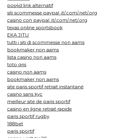
pos4d link alternatif
siti scommesse paypal .it/.com/.net/.org
casino con paypal .it/.com/.net/.org
texas online sportsbook
EKA JITU
tutti i siti di scommesse non aams
bookmaker non aams
lista casino non aams
toto qris
casino non aams
bookmaker non aams
site paris sportif retrait instantané
casino sans kyc
meilleur site de paris sportif
casino en ligne retrait rapide
paris sportif rugby
188bet
paris sportif