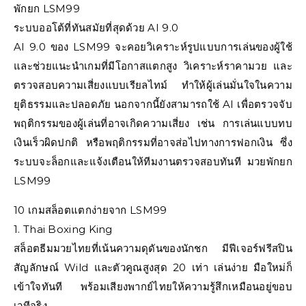
พักยก LSM99
ระบบออโต้ที่ทันสมัยที่สุดด้วย AI 9.0
AI 9.0 ของ LSM99 จะคอยวิเคราะห์รูปแบบการเล่นของผู้ใช้
และช่วยแนะนำเกมที่มีโอกาสแตกสูง วิเคราะห์ราคามวย และ
ตรวจสอบความเสี่ยงแบบเรียลไทม์ ทำให้ผู้เล่นมั่นใจในความ
ยุติธรรมและปลอดภัย นอกจากนี้ยังสามารถใช้ AI เพื่อตรวจจับ
พฤติกรรมของผู้เล่นที่อาจเกิดความเสี่ยง เช่น การเล่นแบบทบ
เงินเร็วผิดปกติ หรือพฤติกรรมที่อาจส่อไปทางการฟอกเงิน ซึ่ง
ระบบจะล็อกและแจ้งเตือนให้ทีมงานตรวจสอบทันที มวยพักยก
LSM99
10 เกมสล็อตแตกง่ายจาก LSM99
1. Thai Boxing King
สล็อตธีมมวยไทยที่เน้นความดุดันของนักชก มีฟีเจอร์ฟรีสปิน
สัญลักษณ์ Wild และตัวคูณสูงสุด 20 เท่า เล่นง่าย มือใหม่ก็
เข้าใจทันที พร้อมเสียงพากย์ไทยให้ความรู้สึกเหมือนอยู่ขอบ
เวทีจริง