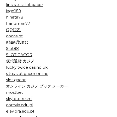
link situs slot gacor
jago189
hinata78
hanoman77
QQ1221
cocaslot
สล็อตเว็บตรง
Slot88
SLOT GACOR
仮想通貨 カジノ
lucky twice casino uk
situs slot gacor online
slot gacor
オンライン カジノ ブック メーカー
mostbet
skytoto resmi
corevia.edu.pl
eleviora.edu.pl