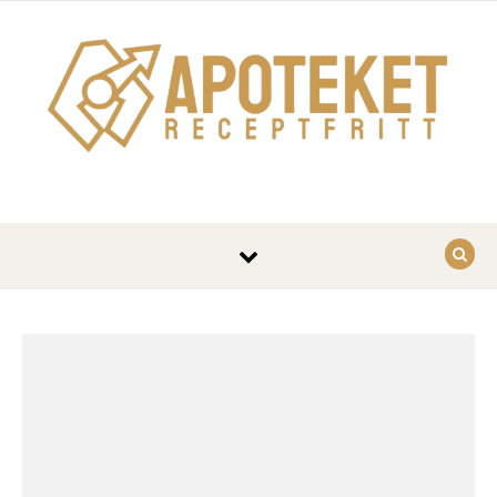
Skip to content